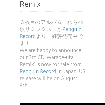
Remix
３枚目のアルバム「わらべ
歌リミックス」が
Penguin
Record
より、好評発売中で
す！
We are happy to announce
our 3rd CD 'Warabe-uta
Remix' is now for sale from
Penguin Record
in Japan. US
release will be on August
8th.