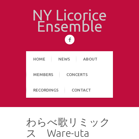
NY Licorice
Ensemble
HOME
NEWS
ABOUT
MEMBERS
CONCERTS
RECORDINGS
CONTACT
わらべ歌リミック
ス Ware-uta